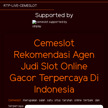
RTP-LIVE-CEMESLOT
Supported by
Cemeslot
Rekomendasi Agen
Judi Slot Online
Gacor Terpercaya Di
Indonesia
Cemeslot
merupakan salah satu situs taruhan online terbaik dan
terpercaya di indonesia yang menyediakan berbagai macam jenis