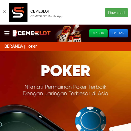
×
CEMESLOT
Download
CEMESLOT Mobile App
MASUK
DAFTAR
Poker
BERANDA