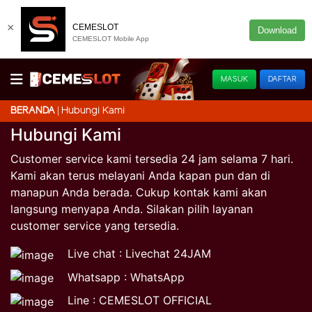
×
CEMESLOT
Download
CEMESLOT Mobile App
MASUK
DAFTAR
Hubungi Kami
BERANDA
Hubungi Kami
Customer service kami tersedia 24 jam selama 7 hari.
Kami akan terus melayani Anda kapan pun dan di
manapun Anda berada. Cukup kontak kami akan
langsung menyapa Anda. Silakan pilih layanan
customer service yang tersedia.
Live chat : Livechat 24JAM
Whatsapp : WhatsApp
Line : CEMESLOT OFFICIAL