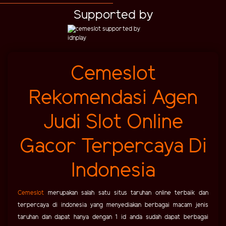
Supported by
Cemeslot
Rekomendasi Agen
Judi Slot Online
Gacor Terpercaya Di
Indonesia
Cemeslot
merupakan salah satu situs taruhan online terbaik dan
terpercaya di indonesia yang menyediakan berbagai macam jenis
taruhan dan dapat hanya dengan 1 id anda sudah dapat berbagai