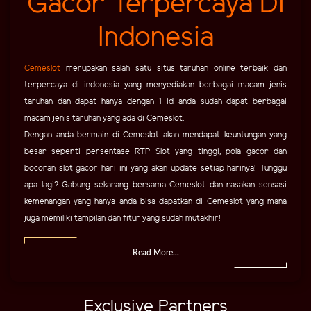
Gacor Terpercaya Di
Indonesia
Cemeslot
merupakan salah satu situs taruhan online terbaik dan
terpercaya di indonesia yang menyediakan berbagai macam jenis
taruhan dan dapat hanya dengan 1 id anda sudah dapat berbagai
macam jenis taruhan yang ada di Cemeslot.
Dengan anda bermain di Cemeslot akan mendapat keuntungan yang
besar seperti persentase RTP Slot yang tinggi, pola gacor dan
bocoran slot gacor hari ini yang akan update setiap harinya! Tunggu
apa lagi? Gabung sekarang bersama Cemeslot dan rasakan sensasi
kemenangan yang hanya anda bisa dapatkan di Cemeslot yang mana
juga memiliki tampilan dan fitur yang sudah mutakhir!
Read More...
Exclusive Partners