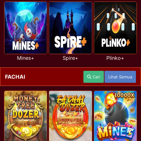
Mines+
Spire+
Plinko+
FACHAI
Cari
Lihat Semua