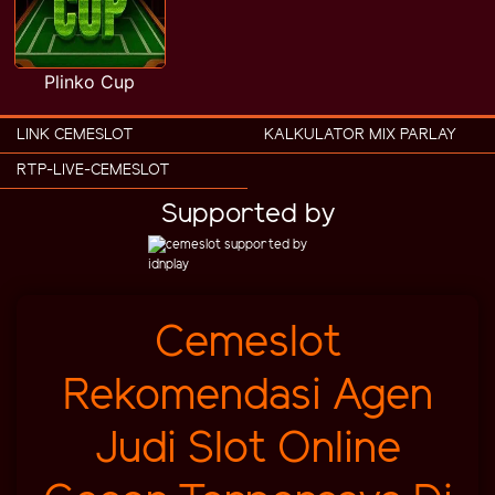
Plinko Cup
LINK CEMESLOT
KALKULATOR MIX PARLAY
RTP-LIVE-CEMESLOT
Supported by
Cemeslot
Rekomendasi Agen
Judi Slot Online