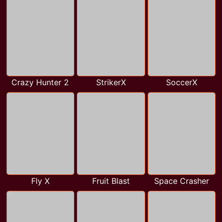
Crazy Hunter 2
StrikerX
SoccerX
Fly X
Fruit Blast
Space Crasher