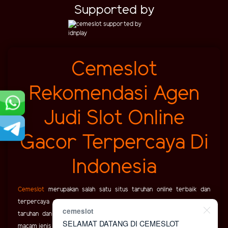
Supported by
Cemeslot
Rekomendasi Agen
Judi Slot Online
Gacor Terpercaya Di
Indonesia
Cemeslot
merupakan salah satu situs taruhan online terbaik dan
terpercaya di indonesia yang menyediakan berbagai macam jenis
cemeslot
taruhan dan dapat hanya dengan 1 id anda sudah dapat berbagai
SELAMAT DATANG DI CEMESLOT
macam jenis taruhan yang ada di Cemeslot.