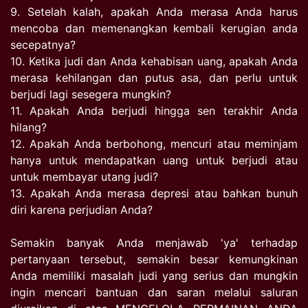
9. Setelah kalah, apakah Anda merasa Anda harus
mencoba dan memenangkan kembali kerugian anda
secepatnya?
10. Ketika judi dan Anda kehabisan uang, apakah Anda
merasa kehilangan dan putus asa, dan perlu untuk
berjudi lagi sesegera mungkin?
11. Apakah Anda berjudi hingga sen terakhir Anda
hilang?
12. Apakah Anda berbohong, mencuri atau meminjam
hanya untuk mendapatkan uang untuk berjudi atau
untuk membayar utang judi?
13. Apakah Anda merasa depresi atau bahkan bunuh
diri karena perjudian Anda?
Semakin banyak Anda menjawab 'ya' terhadap
pertanyaan tersebut, semakin besar kemungkinan
Anda memiliki masalah judi yang serius dan mungkin
ingin mencari bantuan dan saran melalui saluran