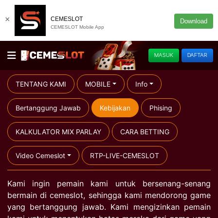
×
CEMESLOT
Download
CEMESLOT Mobile App
MASUK
DAFTAR
TENTANG KAMI
MOBILE
Info
Bertanggung Jawab
Kebijakan
Phising
KALKULATOR MIX PARLAY
CARA BETTING
Video Cemeslot
RTP-LIVE-CEMESLOT
Kami ingin pemain kami untuk bersenang-senang
bermain di cemeslot, sehingga kami mendorong game
yang bertanggung jawab. Kami mengizinkan pemain